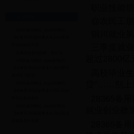
职业技能
热点新闻
@农民工
28365备用网址_beat365网页
铜川就业第
_Bet体育365提款要多久2022最新
职业技能提升培
三季度就业
实施就业优先战略 稳定就
超过2800
28365备用网址_beat365网页
_Bet体育365提款要多久2022青年
高校毕业生
就业见习政策“
贷”……别上
28365备用网址_beat365网页
_Bet体育365提款要多久2022高校
28365备
毕业生就业创业
28365备用网址_beat365网页
就业创业政
_Bet体育365提款要多久2022职业
技能提升行动政
28365备