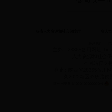
各省人力资源和社会保障厅
省人力
联系我们
|
网
主办：28365备用网址_bea
人力资源和社会
本网站仅支持
地址：陕西省28365备用网址
久2022新区齐庆路
陕公网安备 61020102000020号