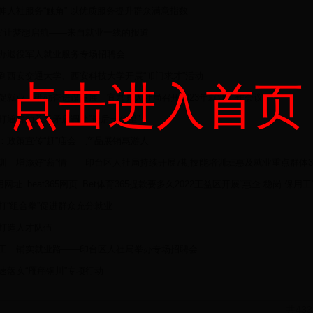
伸人社服务“触角” 以优质服务提升群众满意指数
先”让梦想启航——来自就业一线的报道
办退役军人就业服务专场招聘会
到西安交通大学、西安科技大学开展“叩门求才”活动
点击进入首页
促就业 砥砺奋进谋发展 宜君县人社局召开2023年就业工作会议
打通劳动关系矛盾调处“最后一公里”
：政策宣传“赶”庙会 产品展销惠游人
训 增添好“薪”情——印台区人社局持续开展7期技能培训班惠及就业重点群体3
备用网址_beat365网页_Bet体育365提款要多久2022王益区开展“惠企 稳岗 
打“组合拳”促进群众充分就业
打造人才队伍
工 铺实就业路——印台区人社局举办专场招聘会
速落实“雁翔铜川”专项行动
共43