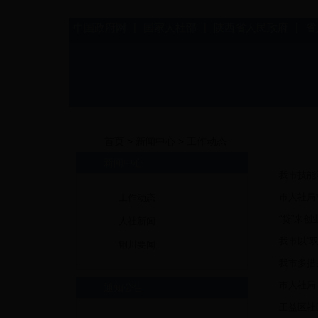
中国政府网
|
国家人社部
|
陕西省人民政府
|
省
首页
>
新闻中心
>
工作动态
新闻中心
我市技能
市人社局
工作动态
“贷”来创
人社新闻
我市以“
铜川要闻
我市多措
市人社局
通知公告
王益区社