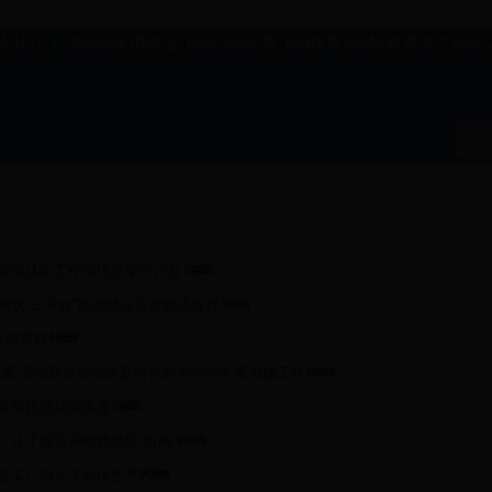
人社厅
|
28365备用网址_beat365网页_Bet体育365提款要多久20
等级认定工作实现首季开门红
构筑“三平台”推动就业工作稳步提升
业致富路
双爱”活动新举措推进新时代和谐劳动关系创建工作
并举拓宽就业渠道
：让千家万户端稳就业“饭碗”
区工厂铆足干劲促生产