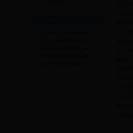
通知通告
陕西：延
“就业优
热点新闻
耀州区举
市人社局
2023年全市人力资源和社会
市人社局召开全市农民工返
凝心聚力
市人社局：以冲刺之姿、决
市人社局
市人社局发挥劳动关系协调
铜川人社
铜川人社局开展“雁翔铜川
免费来培
28365
印台区巧
校企联手
情暖农民
宜君县快