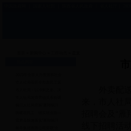
中国政府网
|
国家人社部
|
陕西省人民政府
|
省人社厅
|
28
首页
>
新闻中心
>
工作动态
> 正文
市
热点内容
2023年全市人力资源和社会
市人社局召开全市农民工返
外卖配送员
市人社局：以冲刺之姿、决
市人社局发挥劳动关系协调
来，市人社局
铜川人社局开展“雁翔铜川
招聘会及“雁
情暖农民工 铺实就业路—
宜君县快速落实“雁翔铜川
线下招聘活
铭帝集团有限公司荣获“全