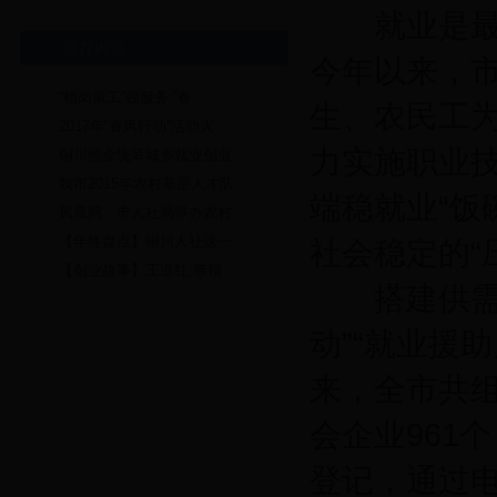
就业是最大
推荐内容
今年以来，
“稳岗留工”强服务 “春
生、农民工为
2017年“春风行动”活动火
力实施职业
铜川照金统筹城乡就业创业
我市2015年农村基层人才队
端稳就业“饭
凤凰网：市人社局举办农村
【年终盘点】铜川人社这一
社会稳定的“
【创业故事】王道红:带领
搭建供需平
动”“就业援
来，全市共组
会企业961
登记，通过