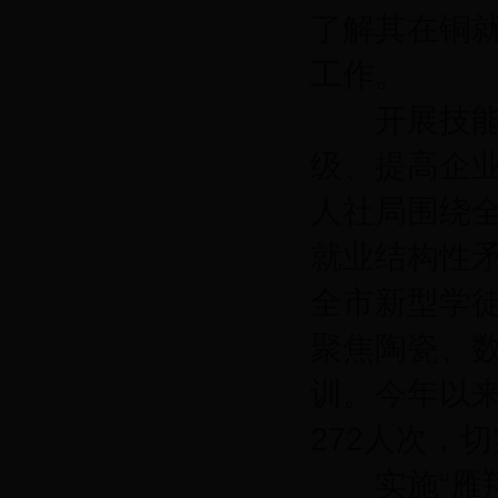
了解其在铜
工作。
开展技能培
级、提高企
人社局围绕
就业结构性
全市新型学
聚焦陶瓷、
训。今年以来
272人次，
实施“雁翔