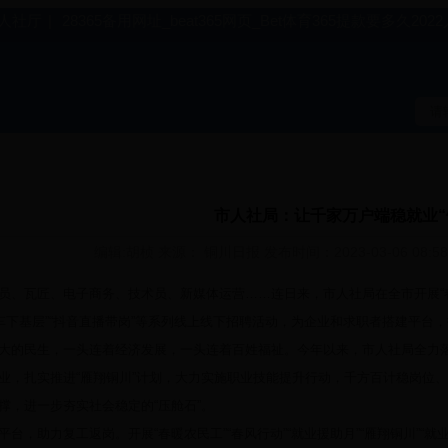
人社厅
|
28365备用网址_beat365网页_Bet体育365提款要多久20
市人社局：让千家万户端稳就业“
编辑:胡桢 来源： 铜川日报 发布时间：2023-03-06 08:
瓦匠、电子商务、技术员、新媒体运营……连日来，市人社局在全市开展“春暖农
篷车下基层”“抖音直播带岗”等系列线上线下招聘活动，为企业和求职者搭建平台
民生，一头连着经济发展，一头连着百姓福祉。今年以来，市人社局全力落
业，扎实推进“雁翔铜川”计划，大力实施职业技能提升行动，千方百计稳岗位、
撑，进一步夯实社会稳定的“压舱石”。
，助力复工返岗。开展“春暖农民工”“春风行动”“就业援助月”“雁翔铜川”“