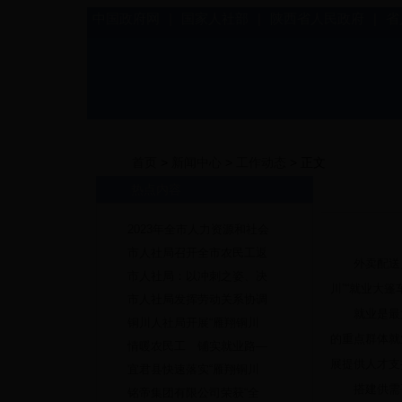
中国政府网
|
国家人社部
|
陕西省人民政府
|
省
首页
>
新闻中心
>
工作动态
> 正文
热点内容
2023年全市人力资源和社会
市人社局召开全市农民工返
外卖配送员、
市人社局：以冲刺之姿、决
川”“就业大
市人社局发挥劳动关系协调
就业是最大的
铜川人社局开展“雁翔铜川
的重点群体就
情暖农民工 铺实就业路—
展提供人才支
宜君县快速落实“雁翔铜川
搭建供需平台
铭帝集团有限公司荣获“全