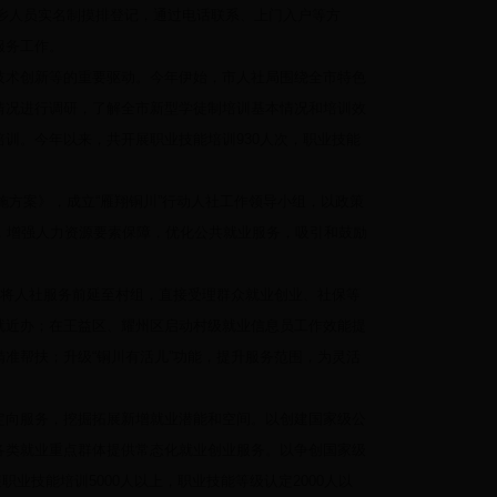
展返乡人员实名制摸排登记，通过电话联系、上门入户等方
服务工作。
术创新等的重要驱动。今年伊始，市人社局围绕全市特色
情况进行调研，了解全市新型学徒制培训基本情况和培训效
训。今年以来，共开展职业技能培训930人次，职业技能
施方案》，成立“雁翔铜川”行动人社工作领导小组，以政策
，增强人力资源要素保障，优化公共就业服务，吸引和鼓励
将人社服务前延至村组，直接受理群众就业创业、社保等
就近办；在王益区、耀州区启动村级就业信息员工作效能提
准帮扶；升级“铜川有活儿”功能，提升服务范围，为灵活
向服务，挖掘拓展新增就业潜能和空间。以创建国家级公
各类就业重点群体提供常态化就业创业服务。以争创国家级
职业技能培训5000人以上，职业技能等级认定2000人以