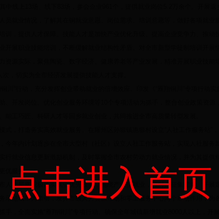
，其中线上13场、线下83场，参会企业961个，提供就业岗位5.2万余个。开
人员就业情况，了解其在铜就业意愿、岗位需求、培训意愿等，做好各项就业
，提供人才保障。技能人才是加快产业优化升级、提高企业竞争力、推动技
业开展职业技能培训，不断缓解就业结构性矛盾。对全市新型学徒制培训开展
力资源实际，聚焦陶瓷、数字经济、健康养老等产业发展，精准开展职业技能培
2人次，切实为全市经济发展提供技能人才支撑。
川”行动，充分发挥创业带动就业的倍增效应。印发《“雁翔铜川”专项行动实
助、开发岗位、优化创业服务环境等10个专项活动为抓手，整合创业政策资源
、能工巧匠、科研人才等回乡就业创业，共同推进全市高质量转型发展。
，打造务实高效就业服务。在耀州区孙塬镇惠塬村设立“人社工作服务站”，
，今年内计划逐步在全市大型村（社区）设立人社工作服务站，实现人社服务
实行就业信息更新激励机制，及时掌握全市农村劳动力就业情况，并为其提供精
点击进入首页
更优服务。
社局将积极落实就业优先政策，围绕产业抓就业，点对点征集需求、开展定
务示范城市为牵引，发挥市级人力资源市场和零工服务中心两个市场作用，为
抓手，全面实施“雁翔铜川”专项行动。确保全年城镇新增就业8000人以上，开展