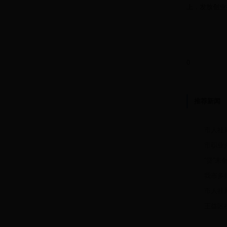
上，发放创业
0
推荐新闻
市人社
市职业介
“贷”来
我市多
市人社
王益区