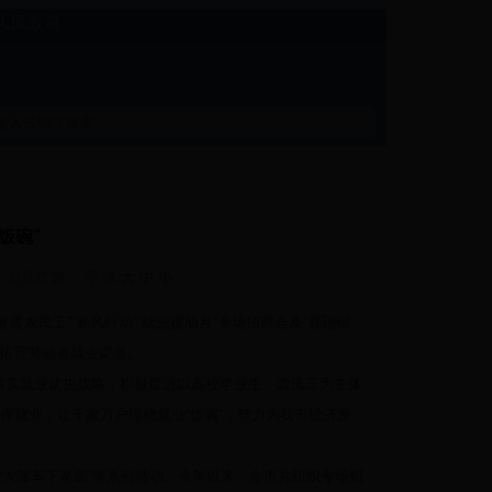
22人民政府
饭碗”
58 浏览次数：
字体:
大
中
小
民工”“春风行动”“就业援助月”专场招聘会及“雁翔铜
，拓宽劳动者就业渠道。
实就业优先战略，积极促进以高校毕业生、农民工为主体
保就业，让千家万户端稳就业“饭碗”，努力为我市经济发
就业大篷车下基层”等系列活动。今年以来，全市共组织专场招