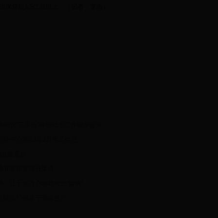
担保贷款1.5亿元以上。（记者：李由）
局构筑“三平台”推动就业工作稳步提升
绍中心2023年2月用工信息
创业致富路
措并举拓宽就业渠道
局：让千家万户端稳就业“饭碗”
社区工厂铆足干劲促生产