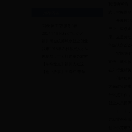
聘活动96场
式，掌握返乡
推荐内容
开展技能培训
“稳岗留工”强服务 “春
产业、重点企
2017年“春风行动”活动火
果。立足劳动
铜川照金统筹城乡就业创业
等级认定27
我市2015年农村基层人才队
实施“雁翔铜
凤凰网：市人社局举办农村
宣传、就业援
【年终盘点】铜川人社这一
在外行业精英
【创业故事】王道红:带领
创新服务模式
方面政策需求
升试点工作，
就业人员提供
下一步，市人
共就业创业服
创业示范市为