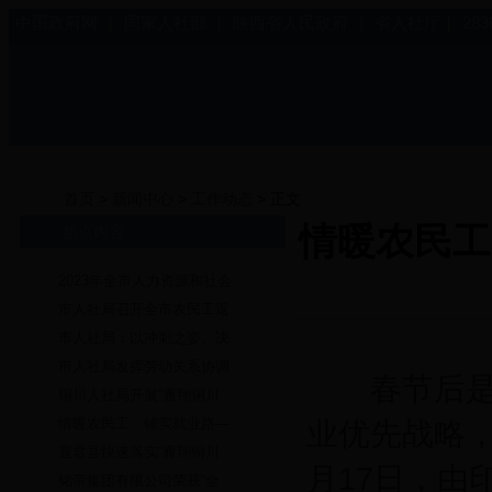
中国政府网
|
国家人社部
|
陕西省人民政府
|
省人社厅
|
28
首页
>
新闻中心
>
工作动态
> 正文
情暖农民工
热点内容
2023年全市人力资源和社会
市人社局召开全市农民工返
市人社局：以冲刺之姿、决
市人社局发挥劳动关系协调
春节后是劳
铜川人社局开展“雁翔铜川
情暖农民工 铺实就业路—
业优先战略
宜君县快速落实“雁翔铜川
月17日，由
铭帝集团有限公司荣获“全