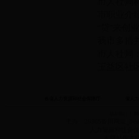
市人社局
市职业介绍
“贷”来创
我市多措
市人社局
王益区社
各省人力资源和社会保障厅
省人力
联系我们
|
网
主办：28365备用网址_bea
人力资源和社会
本网站仅支持