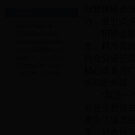
业暨保障企
推荐内容
办，吸引众
“稳岗留工”强服务 “春
招聘会前期
2017年“春风行动”活动火
铜川照金统筹城乡就业创业
查、精准摸
我市2015年农村基层人才队
内企业进行
凤凰网：市人社局举办农村
【年终盘点】铜川人社这一
精心准备与
【创业故事】王道红:带领
求职的热情
“我是一个
庭还是想留
举办了这次招
意。对政府帮