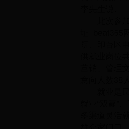
李先生说。
此次参加招
址_beat3
院、印台区电
供就业岗位共
营销、管理文
意向人数38
就业是民生
就业“双赢”
多渠道灵活
群众家门口