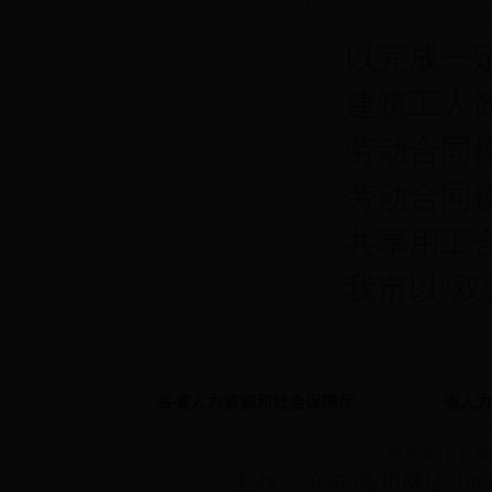
以完成一
建筑工人
劳动合同
劳动合同
共享用工
我市以“
各省人力资源和社会保障厅
省人力
联系我们
|
网
主办：28365备用网址_bea