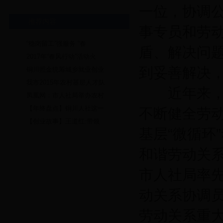
一位，协调
推荐内容
事专员和劳
“稳岗留工”强服务 “春
盾、解决问
2017年“春风行动”活动火
到妥善解决
铜川照金统筹城乡就业创业
我市2015年农村基层人才队
近年来，市
凤凰网：市人社局举办农村
【年终盘点】铜川人社这一
不断健全劳
【创业故事】王道红:带领
基层“微循环
和谐劳动关系
市人社局率
动关系协调
劳动关系重