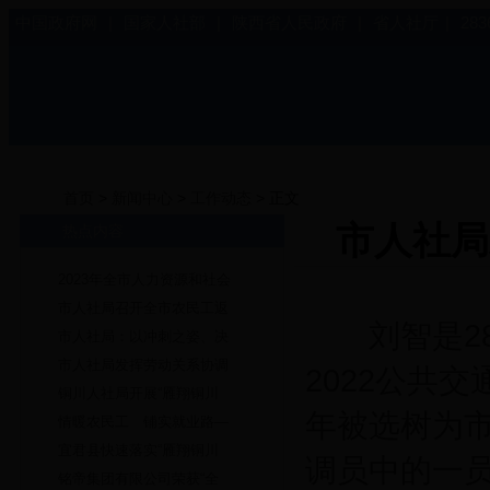
中国政府网
|
国家人社部
|
陕西省人民政府
|
省人社厅
|
28
首页
>
新闻中心
>
工作动态
> 正文
市人社局
热点内容
2023年全市人力资源和社会
市人社局召开全市农民工返
刘智是2836
市人社局：以冲刺之姿、决
市人社局发挥劳动关系协调
2022公共
铜川人社局开展“雁翔铜川
年被选树为
情暖农民工 铺实就业路—
宜君县快速落实“雁翔铜川
调员中的一
铭帝集团有限公司荣获“全