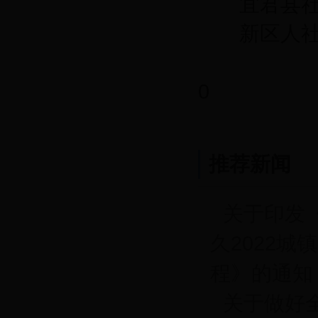
宜君县社保中心
新区人社局 0
0
推荐新闻
关于印发《2
久2022
程》的通知
关于做好