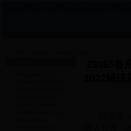
中国政府网
|
国家人社部
|
陕西省人民政府
|
省人社厅
|
28
首页
>
政府信息公开
>
最新政策
> 正文
28365备
热点内容
2022
陕西省人民政府办公厅关于
关于报送2022年度劳务派遣
陕西省人力资源和社会保障
关于贯彻落实《关于加强行
关于印发《28365备用网址
_beat365网页_Bet体育365提款要
根据省人社
多久2022人才公寓
(陕人社发〔
关于明确2022年度职工基本