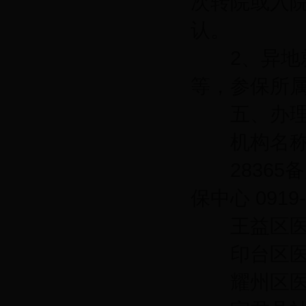
次转院或入
认。
2、异地就
等，参保所
五、办理
机构名称 
28365备用
保中心 0919-2
王益区医保中心 
印台区医保中心 
耀州区医保中心 