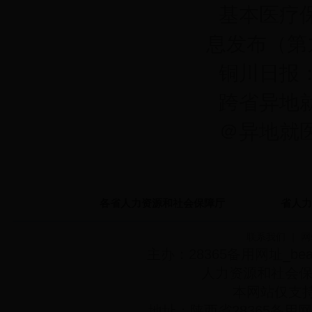
基本医疗
息发布（第
铜川日报
跨省异地
＠异地就
各省人力资源和社会保障厅
省人力
联系我们
|
网
主办：28365备用网址_bea
人力资源和社会
本网站仅支持
地址：陕西省28365备用网址