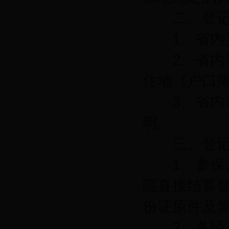
二、登记
1、省内异
2、省内异
住地《户口
3、省内常
明。
三、登记
1、参保人
院直接结算
份证原件及
2、各经办