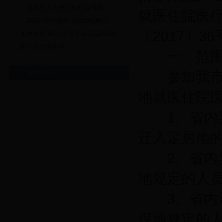
陕西省人力资源和社会保障
就医住院医
28365备用网址_beat365网页
〔2017〕
_Bet体育365提款要多久2022城镇
基本医疗保险省
一、范围
推荐内容
参加我市城
地就医住院
1、省内异
迁入定居地
2、省内异
地规定的人
3、省内常
保地规定的