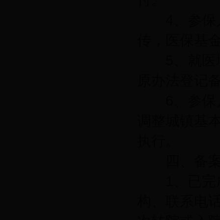
付。
4、参保人
传，医保基
5、就医地
原办法登记
6、参保人
调整城镇基本
执行。
四、备案
1、已完成
构、联系电