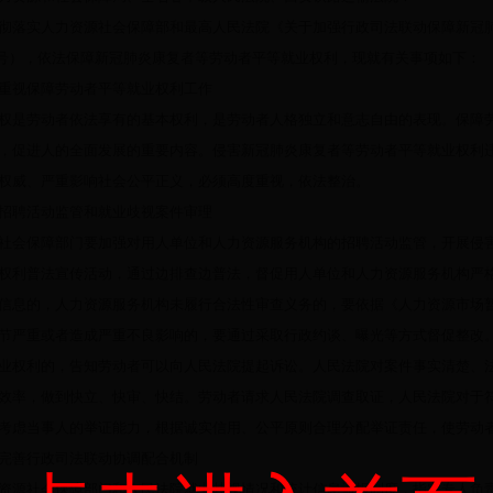
落实人力资源社会保障部和最高人民法院《关于加强行政司法联动保障新冠肺
108号），依法保障新冠肺炎康复者等劳动者平等就业权利，现就有关事项如下：
视保障劳动者平等就业权利工作
劳动者依法享有的基本权利，是劳动者人格独立和意志自由的表现。保障劳
，促进人的全面发展的重要内容。侵害新冠肺炎康复者等劳动者平等就业权利
权威、严重影响社会公平正义，必须高度重视，依法整治。
聘活动监管和就业歧视案件审理
保障部门要加强对用人单位和人力资源服务机构的招聘活动监管，开展侵害
权利普法宣传活动，通过边排查边普法，督促用人单位和人力资源服务机构严
信息的，人力资源服务机构未履行合法性审查义务的，要依据《人力资源市场
节严重或者造成严重不良影响的，要通过采取行政约谈、曝光等方式督促整改
业权利的，告知劳动者可以向人民法院提起诉讼。人民法院对案件事实清楚、
效率，做到快立、快审、快结。劳动者请求人民法院调查取证，人民法院对于
考虑当事人的举证能力，根据诚实信用、公平原则合理分配举证责任，使劳动
善行政司法联动协调配合机制
社会保障部门和人民法院就业歧视情况和统计信息通报制度，指定专人负责