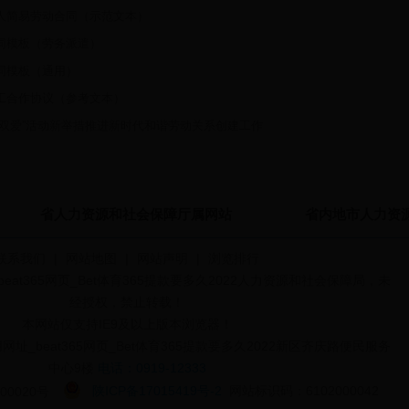
人简易劳动合同（示范文本）
同模板（劳务派遣）
同模板（通用）
工合作协议（参考文本）
“双爱”活动新举措推进新时代和谐劳动关系创建工作
省人力资源和社会保障厅属网站
省内地市人力资
联系我们
|
网站地图
|
网站声明
|
浏览排行
beat365网页_Bet体育365提款要多久2022人力资源和社会保障局，未
经授权，禁止转载！
本网站仅支持IE9及以上版本浏览器！
网址_beat365网页_Bet体育365提款要多久2022新区齐庆路便民服务
中心9楼
电话：0919-12333
陕ICP备17015419号-2
网站标识码：6102000042
00020号