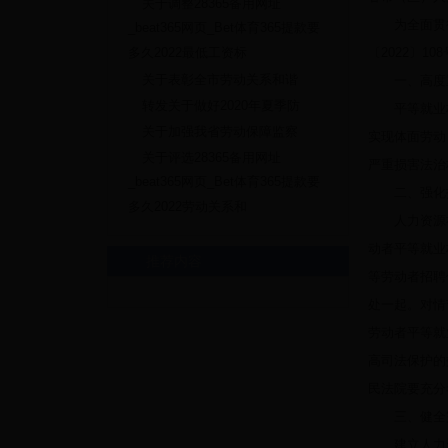
关于调整28365备用网址
为全面贯彻
_beat365网页_Bet体育365提款要
多久2022最低工资标
〔2022〕
关于表彰全市劳动关系和谐
一、高度重
转发关于做好2020年夏季防
平等就业权是
关于加强我省劳动保障监察
实现体面劳动
关于评选28365备用网址
严重损害法治
_beat365网页_Bet体育365提款要
二、强化招
多久2022劳动关系和
人力资源社会
动者平等就业
推荐内容
等劳动者招聘
处一起。对情
劳动者平等就
高司法保护的
民法院要充分
三、健全完
建立人力资源