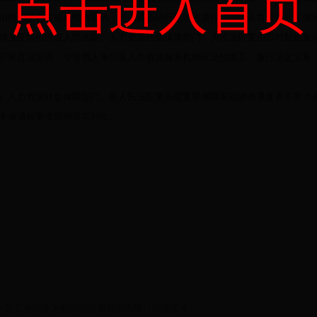
点击进入首页
招聘信息含有歧视性内容的，可以将违法行为线索通报给同级人力资源社会保
情况反馈给同级人民法院。人力资源社会保障部门、人民法院要加强对疑难复
开展普法宣传，引导用人单位及人力资源服务机构依法招用工，履行法定义务
力资源社会保障部门、各人民法院要高度重视保障新冠肺炎康复者等劳动者
中省通知要求贯彻落实到位。
一定工作任务为期限的简易劳动合同（示范文本）