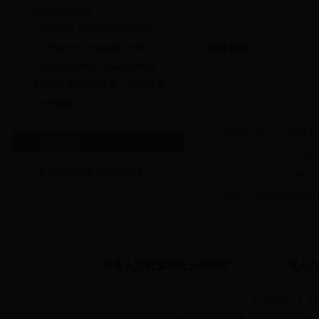
毕业生就业创业
@求职者 签订劳动合同切莫
关于做好失业保险援企纾困
推荐新闻
28365备用网址_beat365网页
_Bet体育365提款要多久2022最新
2023年2月28365备
职业技能提升培
关于延长2022年失业
保障参保失业人员基本
推荐内容
2023年1月28365备
有效防控风险 实现保值增
2022年12月28365
我市失业保险多措多策
各省人力资源和社会保障厅
省人力
联系我们
|
网
主办：28365备用网址_bea