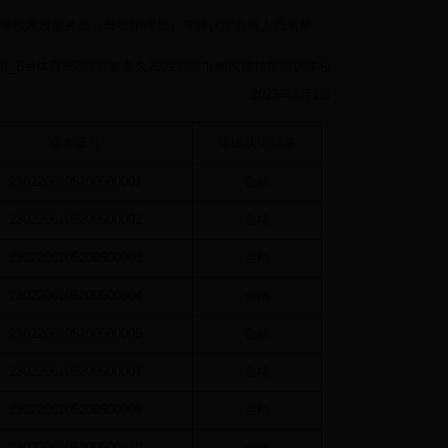
技能培训学校家政服务员（母婴护理员）等级认定合格人员名单
65网页_Bet体育365提款要多久2022妇联巾帼家政技能培训学校
2023年3月1日
准考证号
等级认定结果
2302206105200500001
合格
2302206105200500002
合格
2302206105200500003
合格
2302206105200500004
合格
2302206105200500005
合格
2302206105200500007
合格
2302206105200500009
合格
2302206105200500010
合格