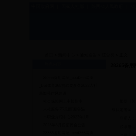
中国政府网
|
国家人社部
|
陕西省人民政府
|
省
首页
>
新闻中心
>
通知通告
>
综合类
> 正文
热点内容
28365备
28365备用网址_beat365网页
_Bet体育365提款要多久2022人社
局加强作风建设
社会保险网上申报指南
根据《关于全
人社服务“不见面”服务温
级认定考试。现
市职业介绍中心2023年1月
联系人：
2023年3月份招聘会公告
联系电话：09
28365备用网址_beat365网页
监督电话：0919