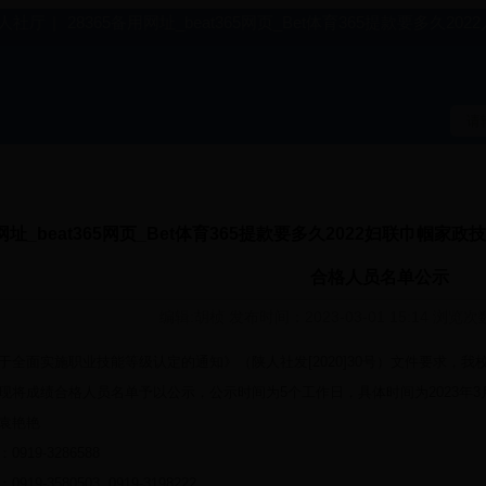
人社厅
|
28365备用网址_beat365网页_Bet体育365提款要多久20
用网址_beat365网页_Bet体育365提款要多久2022妇联
合格人员名单公示
编辑:胡桢 发布时间：2023-03-01 15:14 浏览
面实施职业技能等级认定的通知》（陕人社发[2020]30号）文件要求，我
将成绩合格人员名单予以公示，公示时间为5个工作日，具体时间为2023年3月1日
袁艳艳
19-3286588
-3580503 0919-3198222