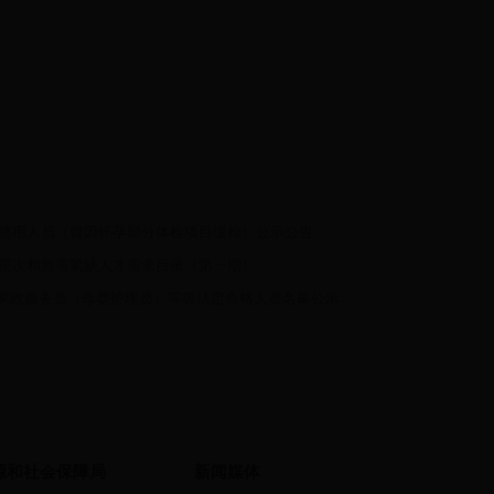
公开招聘拟聘用人员（曾因怀孕部分体检项目缓检）公示公告
点产业链高层次和急需紧缺人才需求目录（第一期）
能培训学校家政服务员（母婴护理员）等级认定合格人员名单公示
源和社会保障局
新闻媒体