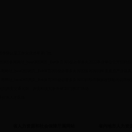
能等级认定工作实现首季开门红
年28365备用网址_beat365网页_Bet体育365提款要多久2022事业单位
5备用网址_beat365网页_Bet体育365提款要多久2022发布2023年度重
5备用网址_beat365网页_Bet体育365提款要多久2022妇联巾帼家政技
局到西安交通大学、西安科技大学开展“叩门求才”活动
手打造人才队伍
省人力资源和社会保障厅属网站
省内地市人力资