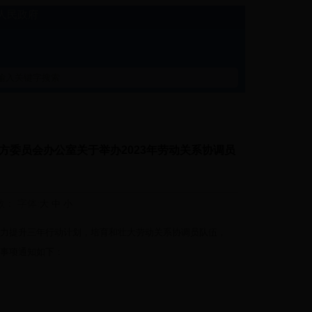
22人民政府
关系三方委员会办公室关于举办2023年劳动关系协调员
次数：
字体:
大
中
小
力提升三年行动计划，培育和壮大劳动关系协调员队伍，
关事项通知如下：