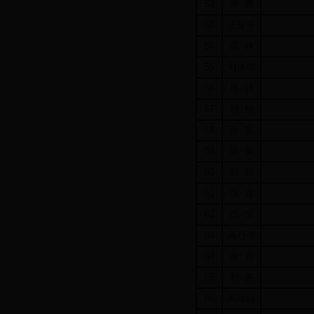
52
辛 鹏
53
王亚平
54
高 静
55
刘佳琪
56
姚 静
57
杨 柳
58
孙 英
59
朱 佩
60
刘 智
61
张 鑫
62
白 恒
63
高乃强
64
余 桦
65
刘 勇
66
高丽娟