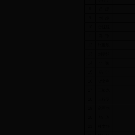
8
吕 娜
9
刘 婷
10
雷妮妮
11
乔 玲
12
张世敬
13
刘雯娟
14
李 璐
15
杨 宁
16
贺文利
17
王银龙
18
王梓丞
19
寇军刚
20
杨 华
21
杜文静