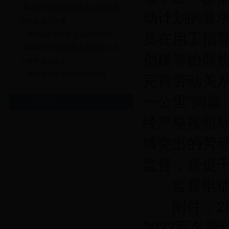
_Bet体育365提款要多久2022协调
动计划的要
劳动关系三方委
28365备用网址_beat365网页
员在用工指
_Bet体育365提款要多久2022人才
创建等协商
公寓申请入住人
陕西铜川工业技师学院职业
完善劳动关
一公里”问
推荐内容
经严格按照
绩突出的劳
监督，督促
监督电话：0
附件：2836
2022百名