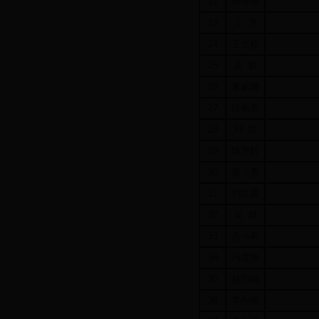
22
桂珍珍
23
王 浩
24
王文婷
25
左 姣
26
董威娜
27
徐长友
28
刘 红
29
陈迎辉
30
秦小勇
31
刘红霞
32
吴 静
33
房小莉
34
冯雪艳
35
赵丙灿
36
李向明