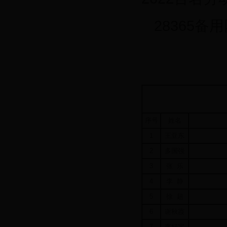
28365备
序号
姓名
1
王亚东
2
多国强
3
张 乐
4
李 静
5
徐 超
6
谢秋霞
7
李好宇