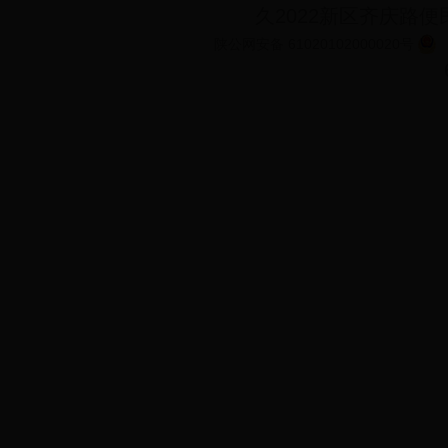
久2022新区齐庆路
陕公网安备 61020102000020号