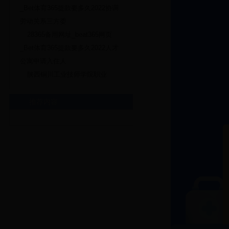
_Bet体育365提款要多久2022协调
劳动关系三方委
28365备用网址_beat365网页
_Bet体育365提款要多久2022人才
公寓申请入住人
陕西铜川工业技师学院职业
推荐内容