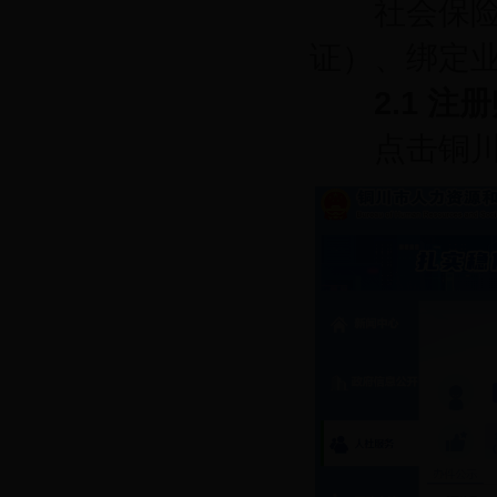
社会保险网
证）、绑定
2.1 注
点击铜川人