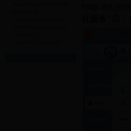
http://r
_Bet体育365提款要多久2022协调
劳动关系三方委
社服务”后，
28365备用网址_beat365网页
_Bet体育365提款要多久2022人才
公寓申请入住人
陕西铜川工业技师学院职业
推荐内容