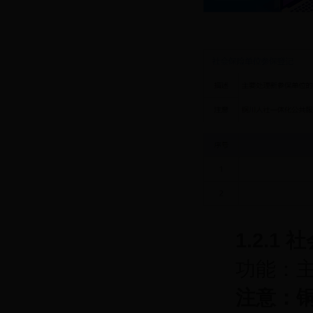
1.2.
功能：主要
注意：