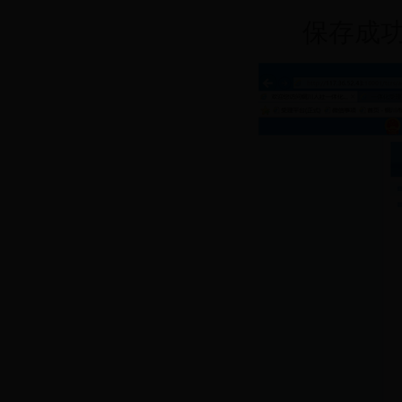
保存成功后