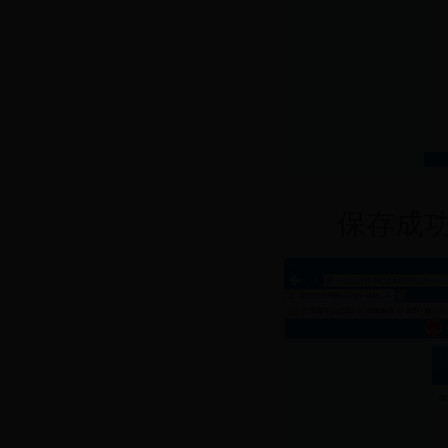
保存成功后