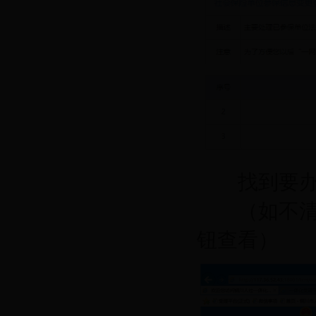
找到要办理
（如不清楚
钮查看）