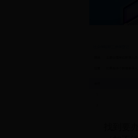
找到要办理