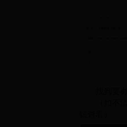
找到要办理
（如不清楚
钮查看）