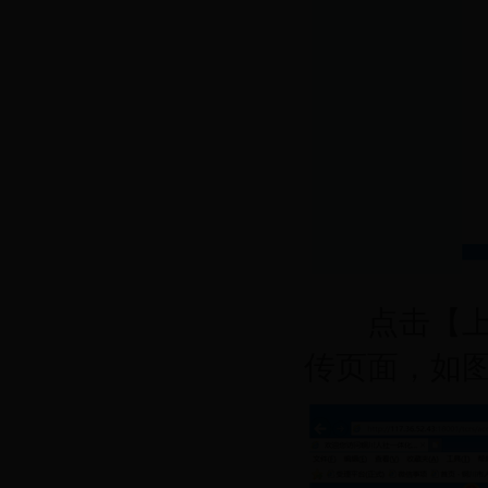
点击【上传
传页面，如